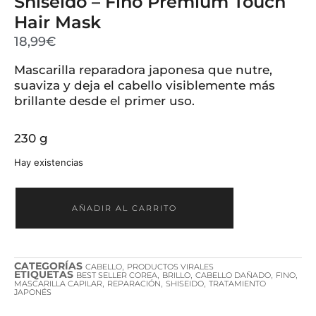
Shiseido – Fino Premium Touch
Hair Mask
18,99
€
Mascarilla reparadora japonesa que nutre,
suaviza y deja el cabello visiblemente más
brillante desde el primer uso.
230 g
Hay existencias
AÑADIR AL CARRITO
CATEGORÍAS
,
CABELLO
PRODUCTOS VIRALES
ETIQUETAS
,
,
,
,
BEST SELLER COREA
BRILLO
CABELLO DAÑADO
FINO
,
,
,
MASCARILLA CAPILAR
REPARACIÓN
SHISEIDO
TRATAMIENTO
JAPONÉS