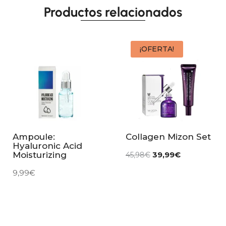
Productos relacionados
¡OFERTA!
Ampoule:
Collagen Mizon Set
Hyaluronic Acid
39,99
€
Moisturizing
45,98
€
9,99
€