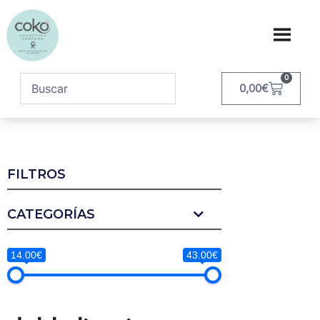
0
0,00
€
FILTROS
CATEGORÍAS
14.00€
43.00€