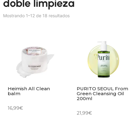
doble limpieza
Mostrando 1–12 de 18 resultados
Heimish All Clean
PURITO SEOUL From
balm
Green Cleansing Oil
200ml
16,99
€
21,99
€