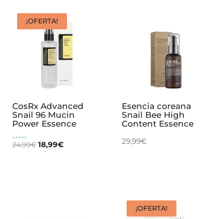
¡OFERTA!
CosRx Advanced
Esencia coreana
Snail 96 Mucin
Snail Bee High
Power Essence
Content Essence
29,99
€
18,99
€
Valorado
24,99
€
con
5.00
de 5
¡OFERTA!