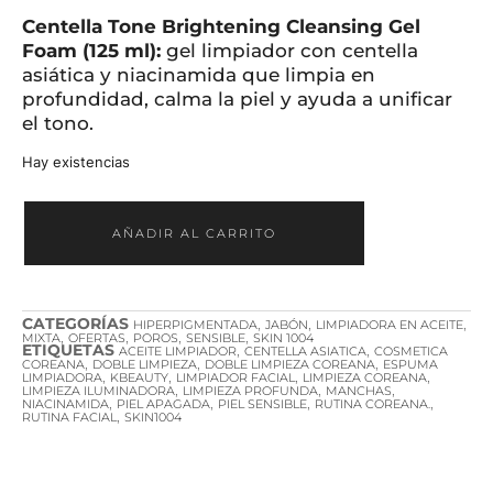
Centella Tone Brightening Cleansing Gel
Foam (125 ml):
gel limpiador con centella
asiática y niacinamida que limpia en
profundidad, calma la piel y ayuda a unificar
el tono.
Hay existencias
AÑADIR AL CARRITO
CATEGORÍAS
,
,
,
HIPERPIGMENTADA
JABÓN
LIMPIADORA EN ACEITE
,
,
,
,
MIXTA
OFERTAS
POROS
SENSIBLE
SKIN 1004
ETIQUETAS
,
,
ACEITE LIMPIADOR
CENTELLA ASIATICA
COSMETICA
,
,
,
COREANA
DOBLE LIMPIEZA
DOBLE LIMPIEZA COREANA
ESPUMA
,
,
,
,
LIMPIADORA
KBEAUTY
LIMPIADOR FACIAL
LIMPIEZA COREANA
,
,
,
LIMPIEZA ILUMINADORA
LIMPIEZA PROFUNDA
MANCHAS
,
,
,
,
NIACINAMIDA
PIEL APAGADA
PIEL SENSIBLE
RUTINA COREANA.
,
RUTINA FACIAL
SKIN1004