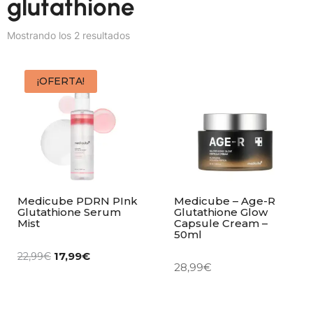
glutathione
Mostrando los 2 resultados
¡OFERTA!
Medicube PDRN PInk
Medicube – Age-R
Glutathione Serum
Glutathione Glow
Mist
Capsule Cream –
50ml
17,99
€
22,99
€
28,99
€