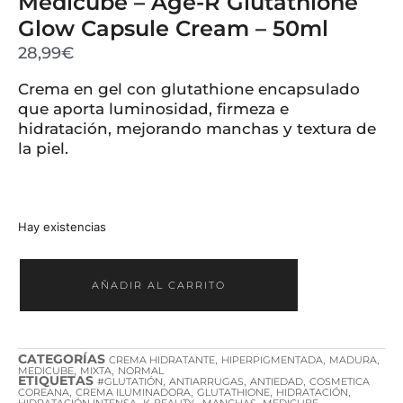
Medicube – Age-R Glutathione
Glow Capsule Cream – 50ml
28,99
€
Crema en gel con glutathione encapsulado
que aporta luminosidad, firmeza e
hidratación, mejorando manchas y textura de
la piel.
Hay existencias
AÑADIR AL CARRITO
CATEGORÍAS
,
,
,
CREMA HIDRATANTE
HIPERPIGMENTADA
MADURA
,
,
MEDICUBE
MIXTA
NORMAL
ETIQUETAS
,
,
,
#GLUTATIÓN
ANTIARRUGAS
ANTIEDAD
COSMETICA
,
,
,
,
COREANA
CREMA ILUMINADORA
GLUTATHIONE
HIDRATACIÓN
,
,
,
,