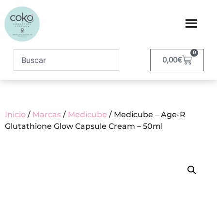
0
0,00
€
Inicio
/
Marcas
/
Medicube
/ Medicube – Age-R
Glutathione Glow Capsule Cream – 50ml