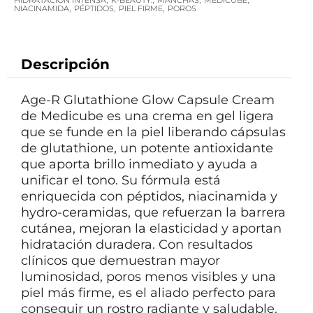
HIDRATACIÓN INTENSA
K-BEAUTY.
MANCHAS
MEDICUBE
,
,
,
NIACINAMIDA
PÉPTIDOS
PIEL FIRME
POROS
Descripción
Age-R Glutathione Glow Capsule Cream
de Medicube es una crema en gel ligera
que se funde en la piel liberando cápsulas
de glutathione, un potente antioxidante
que aporta brillo inmediato y ayuda a
unificar el tono. Su fórmula está
enriquecida con péptidos, niacinamida y
hydro-ceramidas, que refuerzan la barrera
cutánea, mejoran la elasticidad y aportan
hidratación duradera. Con resultados
clínicos que demuestran mayor
luminosidad, poros menos visibles y una
piel más firme, es el aliado perfecto para
conseguir un rostro radiante y saludable.