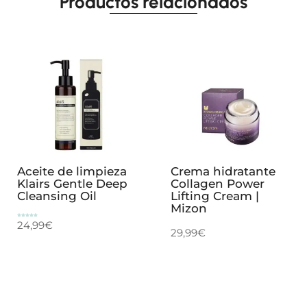
Productos relacionados
Aceite de limpieza
Crema hidratante
Klairs Gentle Deep
Collagen Power
Cleansing Oil
Lifting Cream |
Mizon
24,99
€
Valorado
con
5.00
29,99
€
de 5