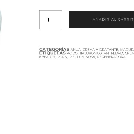
AÑADIR AL CARRI
CATEGORÍAS
,
,
ANUA
CREMA HIDRATANTE
MADUR
ETIQUETAS
,
,
ACIDO HIALURONICO
ANTI-EDAD
CREM
,
,
,
KBEAUTY
PDRN
PIEL LUMINOSA
REGENERADORA