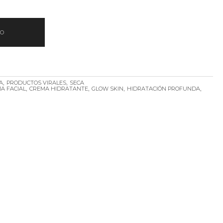
TO
,
,
A
PRODUCTOS VIRALES
SECA
,
,
,
,
A FACIAL
CREMA HIDRATANTE
GLOW SKIN
HIDRATACIÓN PROFUNDA