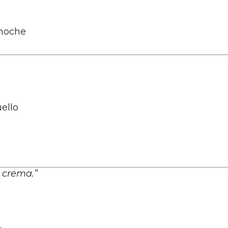
 noche
ello
 crema.”