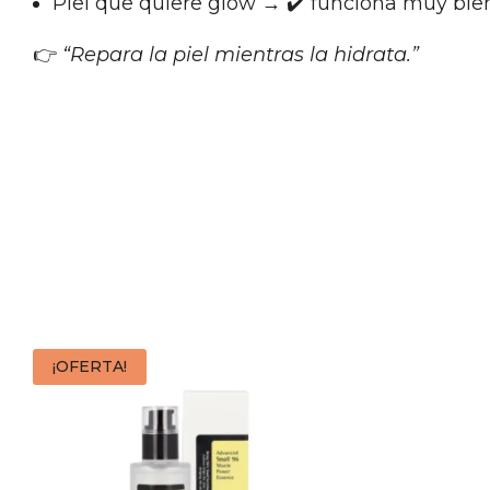
Piel que quiere glow → ✔️ funciona muy bie
👉
“Repara la piel mientras la hidrata.”
¡OFERTA!