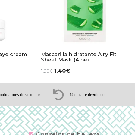
 eye cream
Mascarilla hidratante Airy Fit
Sheet Mask (Aloe)
1,40
€
1,90
€
luidos fines de semana)
14 días de devolución
Consejos de belleza