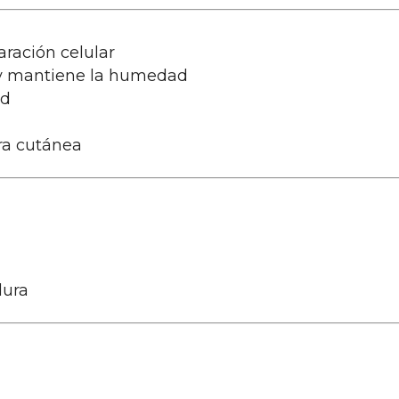
aración celular
 y mantiene la humedad
ad
era cutánea
dura