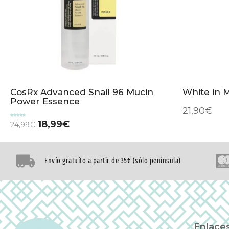
CosRx Advanced Snail 96 Mucin
White in 
Power Essence
21,90
€
Valorado
18,99
€
24,99
€
con
5.00
de 5
Envío gratuíto a partir de 35€ (sólo península)
Enlaces