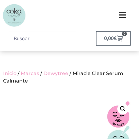
0
0,00
€
Inicio
/
Marcas
/
Dewytree
/ Miracle Clear Serum
Calmante