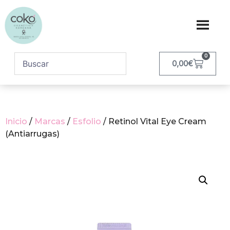
0
0,00
€
Inicio
/
Marcas
/
Esfolio
/ Retinol Vital Eye Cream
(Antiarrugas)