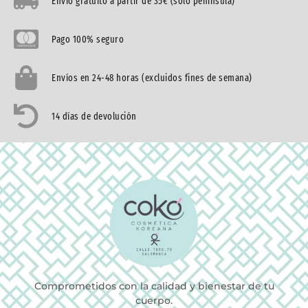
Envío gratuíto a partir de 35€ (sólo península)
Pago 100% seguro
Envíos en 24-48 horas (excluidos fines de semana)
14 días de devolución
Comprometidos con la calidad y bienestar de tu
cuerpo.