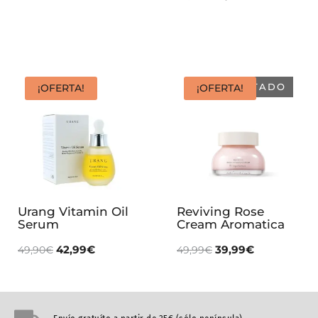
AGOTADO
¡OFERTA!
¡OFERTA!
Urang Vitamin Oil
Reviving Rose
Serum
Cream Aromatica
42,99
€
39,99
€
49,90
€
49,99
€