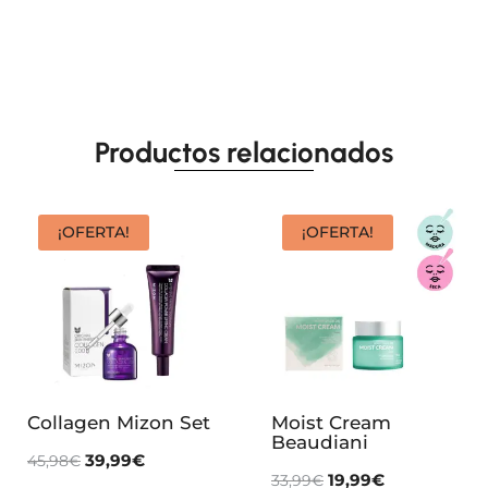
Productos relacionados
¡OFERTA!
¡OFERTA!
Collagen Mizon Set
Moist Cream
Beaudiani
39,99
€
45,98
€
19,99
€
33,99
€