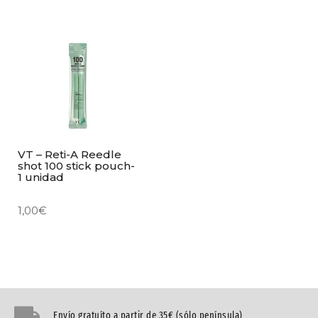
VT – Reti-A Reedle
shot 100 stick pouch-
1 unidad
1,00
€
Envío gratuíto a partir de 35€ (sólo península)