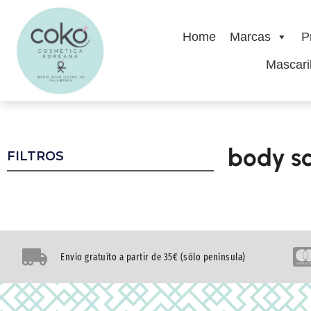
Home
Marcas
P
Mascaril
body s
FILTROS
Envío gratuíto a partir de 35€ (sólo península)