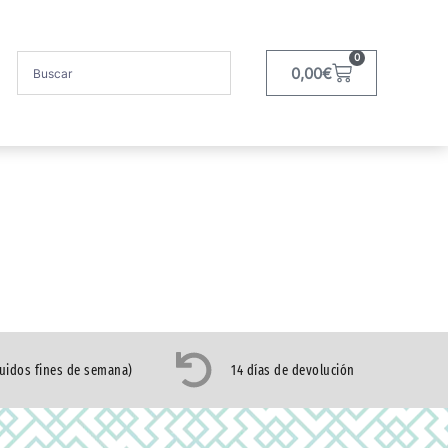
0
0,00
€
luidos fines de semana)
14 días de devolución