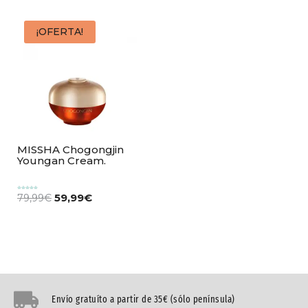
¡OFERTA!
MISSHA Chogongjin
Youngan Cream.
59,99
€
Valorado
79,99
€
con
5.00
de 5
Envío gratuíto a partir de 35€ (sólo península)