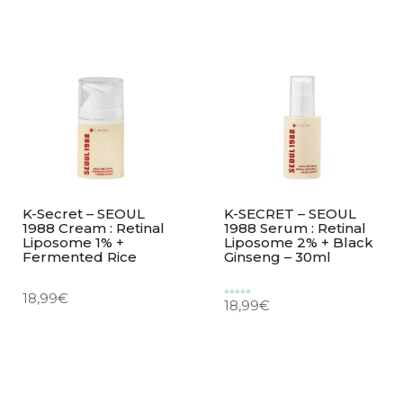
K-Secret – SEOUL
K-SECRET – SEOUL
1988 Cream : Retinal
1988 Serum : Retinal
Liposome 1% +
Liposome 2% + Black
Fermented Rice
Ginseng – 30ml
18,99
€
18,99
€
Valorado
con
5.00
de 5