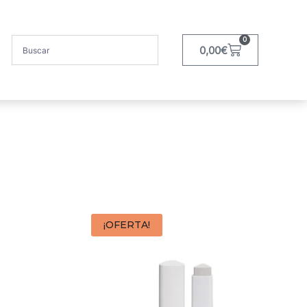
0
0,00
€
¡OFERTA!