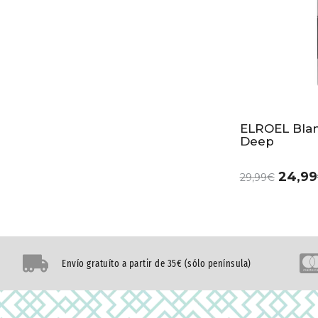
ELROEL Blan
Deep
24,99
29,99
€
Envío gratuíto a partir de 35€ (sólo península)