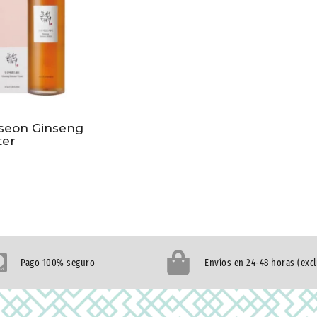
oseon Ginseng
ter
Pago 100% seguro
Envíos en 24-48 horas (exc