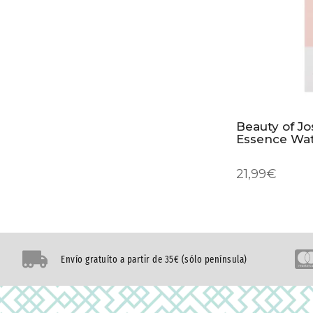
Beauty of J
Essence Wa
21,99
€
Envío gratuíto a partir de 35€ (sólo península)