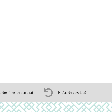
luidos fines de semana)
14 días de devolución