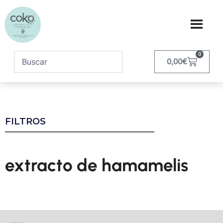
0
0,00
€
FILTROS
extracto de hamamelis