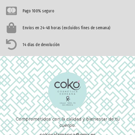
Pago 100% seguro
Envíos en 24-48 horas (excluidos fines de semana)
14 días de devolución
Comprometidos con la calidad y bienestar de tu
cuerpo.
cokosalamanca@gmx.es