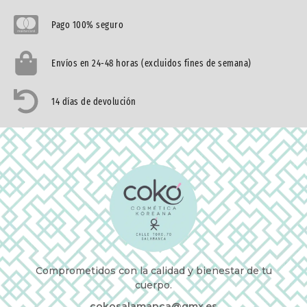
Pago 100% seguro
Envíos en 24-48 horas (excluidos fines de semana)
14 días de devolución
Comprometidos con la calidad y bienestar de tu
cuerpo.
cokosalamanca@gmx.es