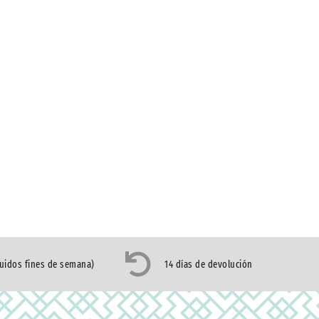
luidos fines de semana)
14 días de devolución