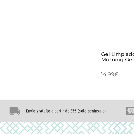
Gel Limpiad
Morning Gel
14,99
€
Envío gratuíto a partir de 35€ (sólo península)