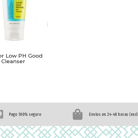
or Low PH Good
 Cleanser
Pago 100% seguro
Envíos en 24-48 horas (exc