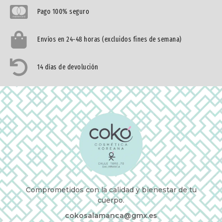
Pago 100% seguro
Envíos en 24-48 horas (excluidos fines de semana)
14 días de devolución
Comprometidos con la calidad y bienestar de tu
cuerpo.
cokosalamanca@gmx.es