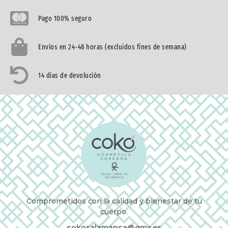
Pago 100% seguro
Envíos en 24-48 horas (excluidos fines de semana)
14 días de devolución
Comprometidos con la calidad y bienestar de tu
cuerpo.
cokosalamanca@gmx.es