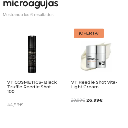
microagujas
Mostrando los 6 resultados
¡OFERTA!
VT COSMETICS- Black
VT Reedle Shot Vita-
Truffle Reedle Shot
Light Cream
100
26,99
€
29,99
€
44,99
€