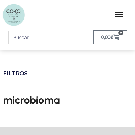
0
0,00
€
FILTROS
microbioma