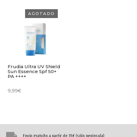
AGOTADO
Frudia Ultra UV Shield
Sun Essence Spf 50+
PA ++++
9,99
€
Envío gratuíto a partir de 35€ (sólo península)