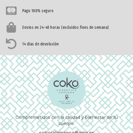
Pago 100% seguro
Envíos en 24-48 horas (excluidos fines de semana)
14 días de devolución
Comprometidos con la calidad y bienestar de tu
cuerpo.
cokosalamanca@gmx.es