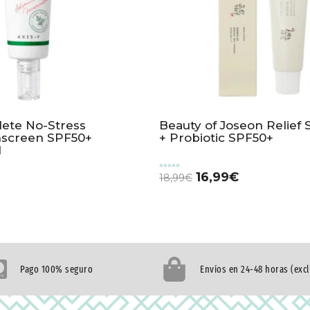
lete No-Stress
Beauty of Joseon Relief 
nscreen SPF50+
+ Probiotic SPF50+
l
Valorado
16,99
€
18,99
€
con
5.00
de 5
Pago 100% seguro
Envíos en 24-48 horas (exc