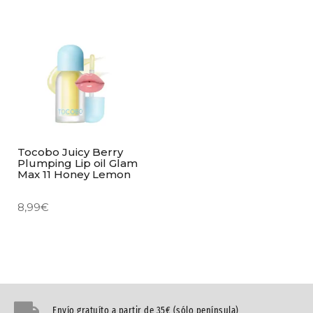
Tocobo Juicy Berry
Plumping Lip oil Glam
Max 11 Honey Lemon
8,99
€
Envío gratuíto a partir de 35€ (sólo península)