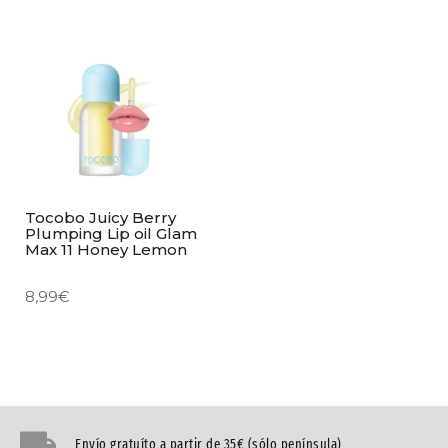
Tocobo Juicy Berry
Plumping Lip oil Glam
Max 11 Honey Lemon
8,99
€
Envío gratuíto a partir de 35€ (sólo península)