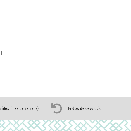
l
luidos fines de semana)
14 días de devolución