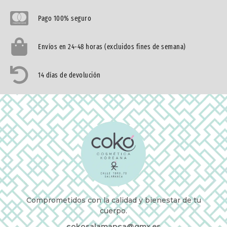
Pago 100% seguro
Envíos en 24-48 horas (excluidos fines de semana)
14 días de devolución
Comprometidos con la calidad y bienestar de tu
cuerpo.
cokosalamanca@gmx.es