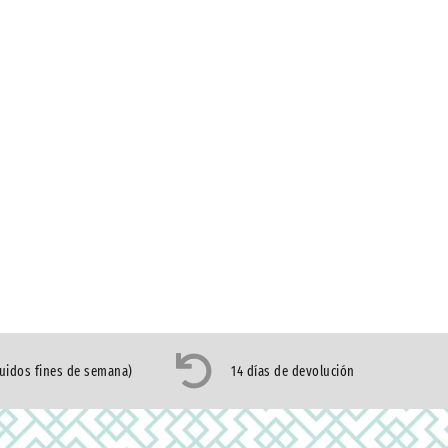
luidos fines de semana)
14 días de devolución