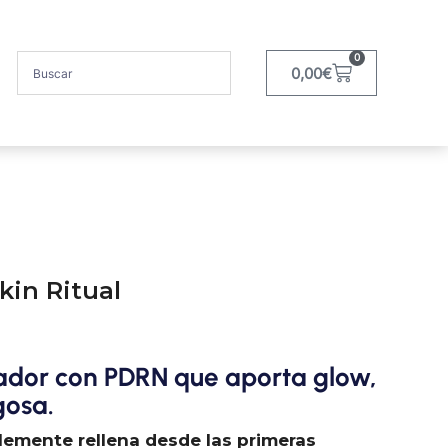
0
0,00
€
kin Ritual
ador con PDRN que aporta glow,
gosa.
blemente rellena desde las primeras