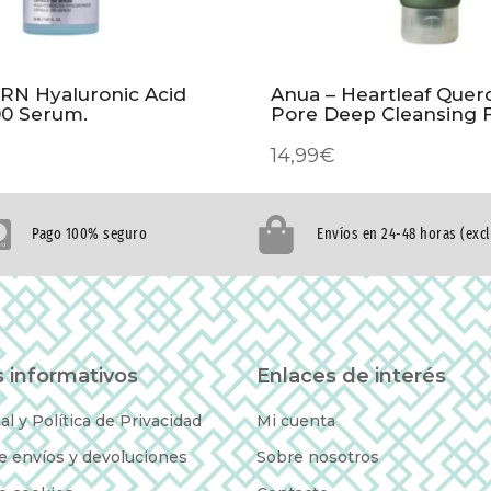
RN Hyaluronic Acid
Anua – Heartleaf Querc
00 Serum.
Pore Deep Cleansing
14,99
€
Pago 100% seguro
Envíos en 24-48 horas (exc
 informativos
Enlaces de interés
al y Política de Privacidad
Mi cuenta
de envíos y devoluciones
Sobre nosotros