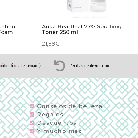
etinol
Anua Heartleaf 77% Soothing
 Foam
Toner 250 ml
21,99
€
luidos fines de semana)
14 días de devolución
Consejos de belleza
Regalos
Descuentos
Y mucho más