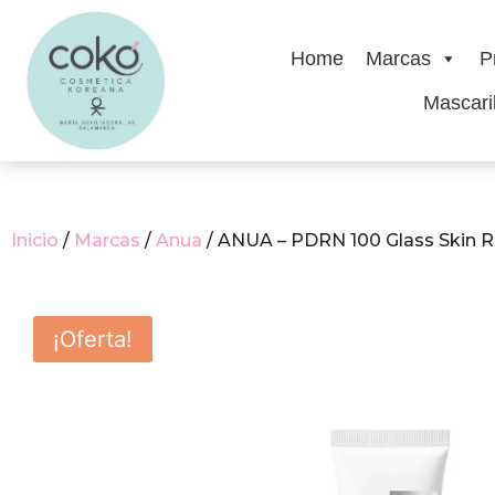
Home
Marcas
P
Mascaril
Inicio
/
Marcas
/
Anua
/ ANUA – PDRN 100 Glass Skin Ri
¡Oferta!