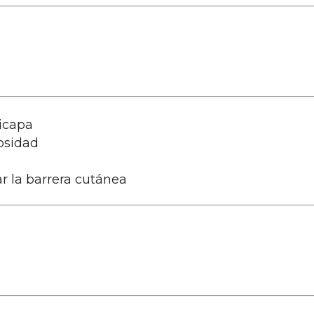
ticapa
nosidad
r la barrera cutánea