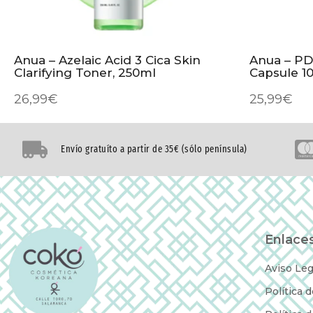
Anua – Azelaic Acid 3 Cica Skin
Anua – PD
Clarifying Toner, 250ml
Capsule 1
26,99
€
25,99
€
Envío gratuíto a partir de 35€ (sólo península)
Enlaces
Aviso Leg
Política 