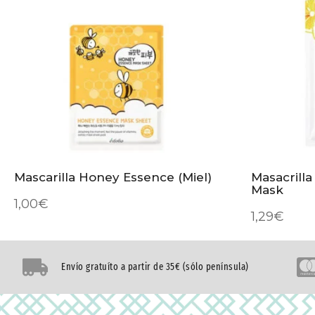
Mascarilla Honey Essence (Miel)
Masacrill
Mask
1,00
€
1,29
€
Envío gratuíto a partir de 35€ (sólo península)