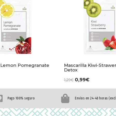
a Lemon Pomegranate
Mascarilla Kiwi-Strawe
Detox
0,99
€
1,29
€
Pago 100% seguro
Envíos en 24-48 horas (exc