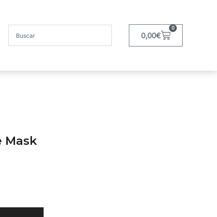
0
0,00
€
e Mask