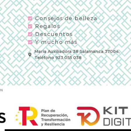
Consejos de belleza
Regalos
Descuentos
Y mucho más
Maria Auxiliadora 38 Salamanca 37004,
Teléfono 923 055 038