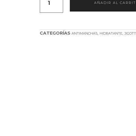
AÑADIR AL CARRI
CATEGORÍAS
,
,
ANTIMANCHAS
HIDRATANTE
JIGOTT