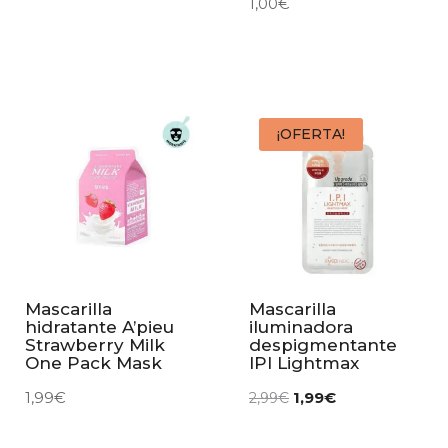
1,00
€
¡OFERTA!
Mascarilla
Mascarilla
hidratante A’pieu
iluminadora
Strawberry Milk
despigmentante
One Pack Mask
IPI Lightmax
1,99
€
1,99
€
2,99
€