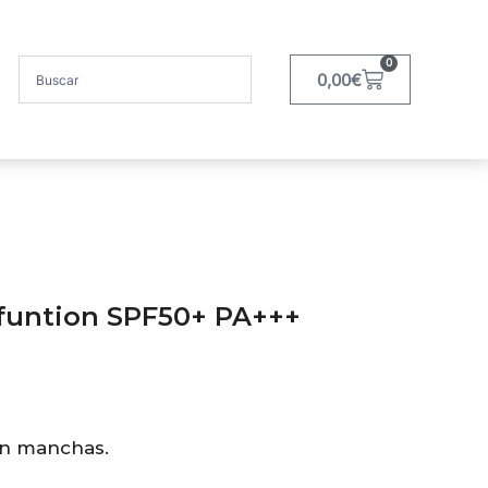
0
0,00
€
funtion SPF50+ PA+++
con manchas.