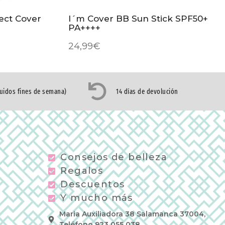
ect Cover
I´m Cover BB Sun Stick SPF50+
PA++++
24,99
€
luidos fines de semana)
14 días de devolución
Consejos de belleza
Regalos
Descuentos
Y mucho más
Maria Auxiliadora 38 Salamanca 37004,
Teléfono 923 055 038