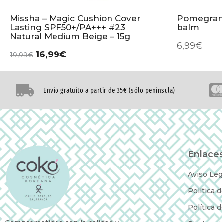
Missha – Magic Cushion Cover
Pomegrana
Lasting SPF50+/PA+++ #23
balm
Natural Medium Beige – 15g
6,99
€
16,99
€
19,99
€
Envío gratuíto a partir de 35€ (sólo península)
Enlaces
Aviso Leg
Política 
Política 