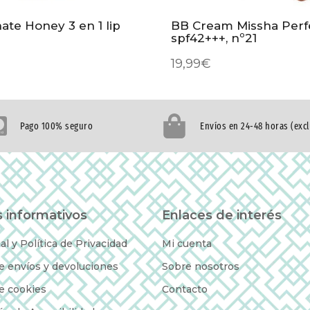
te Honey 3 en 1 lip
BB Cream Missha Perf
spf42+++, nº21
19,99
€
Pago 100% seguro
Envíos en 24-48 horas (exc
 informativos
Enlaces de interés
al y Política de Privacidad
Mi cuenta
de envíos y devoluciones
Sobre nosotros
de cookies
Contacto