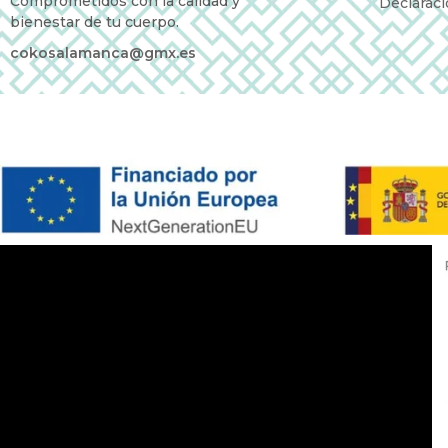
Comprometidos con la calidad y
Declaraci
bienestar de tu cuerpo.
cokosalamanca@gmx.es