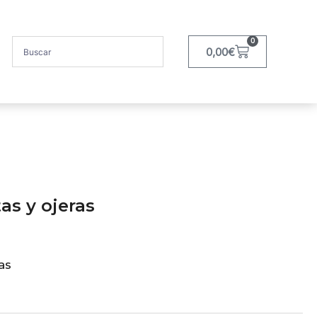
0
0,00
€
as y ojeras
as