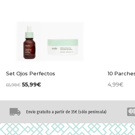
Set Ojos Perfectos
10 Parche
55,99
€
4,99
€
65,98
€
Envío gratuíto a partir de 35€ (sólo península)