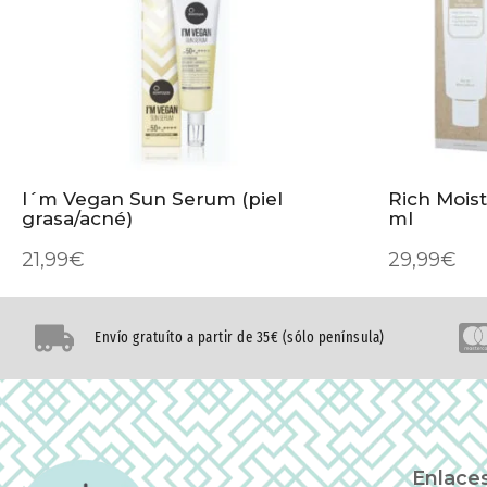
I´m Vegan Sun Serum (piel
Rich Mois
grasa/acné)
ml
21,99
€
29,99
€
Envío gratuíto a partir de 35€ (sólo península)
Enlaces