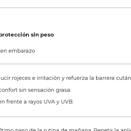
protección sin peso
o en embarazo
cir rojeces e irritación y refuerza la barrera cutá
onfort sin sensación grasa.
n frente a rayos UVA y UVB.
imo paso de la rutina de mañana. Repetir la aplic