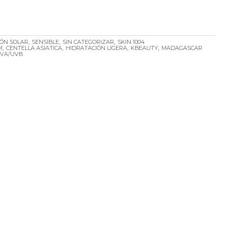
,
,
,
IÓN SOLAR
SENSIBLE
SIN CATEGORIZAR
SKIN 1004
,
,
,
,
M
CENTELLA ASIATICA
HIDRATACIÓN LIGERA
KBEAUTY
MADAGASCAR
VA/UVB