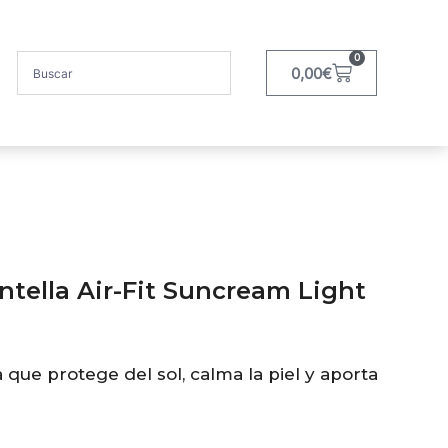
0
0,00
€
tella Air-Fit Suncream Light
 que protege del sol, calma la piel y aporta