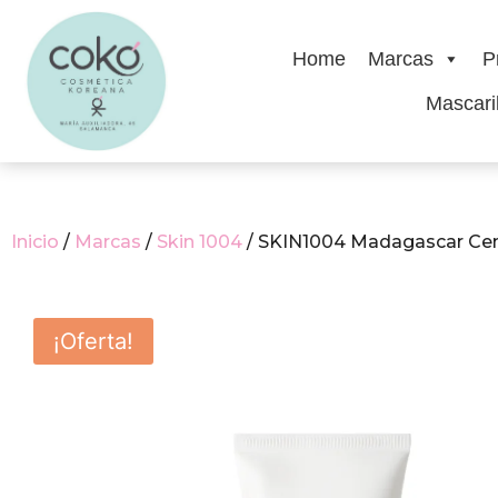
Home
Marcas
P
Mascaril
Inicio
/
Marcas
/
Skin 1004
/ SKIN1004 Madagascar Cent
¡Oferta!