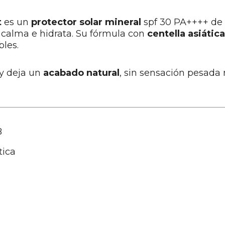
t
es un
protector solar mineral
spf 30 PA++++ de 
 calma e hidrata. Su fórmula con
centella asiática
bles.
 y deja un
acabado natural
, sin sensación pesada 
B
tica