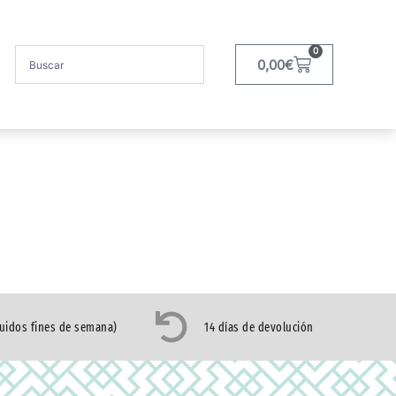
0
0,00
€
luidos fines de semana)
14 días de devolución