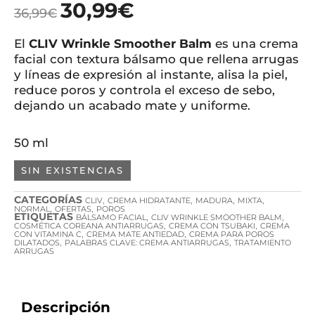
30,99
€
36,99
€
El
CLIV Wrinkle Smoother Balm
es una crema
facial con textura bálsamo que rellena arrugas
y líneas de expresión al instante, alisa la piel,
reduce poros y controla el exceso de sebo,
dejando un acabado mate y uniforme.
50 ml
SIN EXISTENCIAS
CATEGORÍAS
,
,
,
,
CLIV
CREMA HIDRATANTE
MADURA
MIXTA
,
,
NORMAL
OFERTAS
POROS
ETIQUETAS
,
,
BÁLSAMO FACIAL
CLIV WRINKLE SMOOTHER BALM
,
,
COSMÉTICA COREANA ANTIARRUGAS
CREMA CON TSUBAKI
CREMA
,
,
CON VITAMINA C
CREMA MATE ANTIEDAD
CREMA PARA POROS
,
,
DILATADOS
PALABRAS CLAVE: CREMA ANTIARRUGAS
TRATAMIENTO
ARRUGAS
Descripción