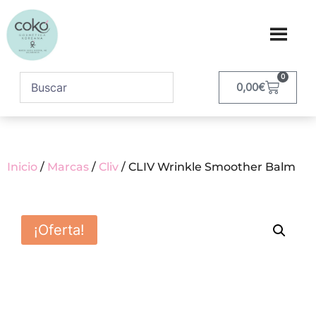
0
0,00
€
Inicio
/
Marcas
/
Cliv
/ CLIV Wrinkle Smoother Balm
¡Oferta!