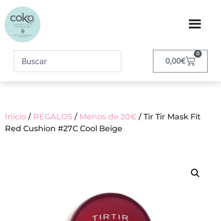
0
0,00
€
Inicio
/
REGALOS
/
Menos de 20€
/ Tir Tir Mask Fit
Red Cushion #27C Cool Beige