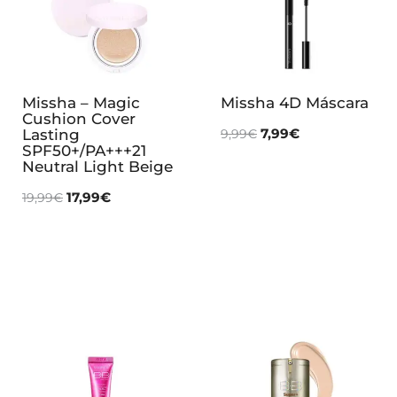
Missha – Magic
Missha 4D Máscara
Cushion Cover
7,99
€
Lasting
9,99
€
SPF50+/PA+++21
Neutral Light Beige
17,99
€
19,99
€