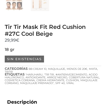
Tir Tir Mask Fit Red Cushion
#27C Cool Beige
29,99
€
18 gr
SIN EXISTENCIAS
CATEGORÍAS
,
,
,
,
BB CREAM 10
MAQUILLAJE
MENOS DE 20€
MIXTA
TIRTIR
ETIQUETAS
,
,
,
"HARUHARU
"TIR TIR
#ANTIENVEJECIMIENTO
ACIDO
,
,
,
,
HIALURONICO
ANTIOXIDANTE
ARROZ NEGRO
COBERTURA NATURAL
,
,
,
COSMETICA COREANA
CREMA HIDRATANTE
CUSHION
MAQUILLAJE
,
,
,
COREANO
MAQUILLAJE PREMIADO"
SPF 40
VIRAL
Descripción