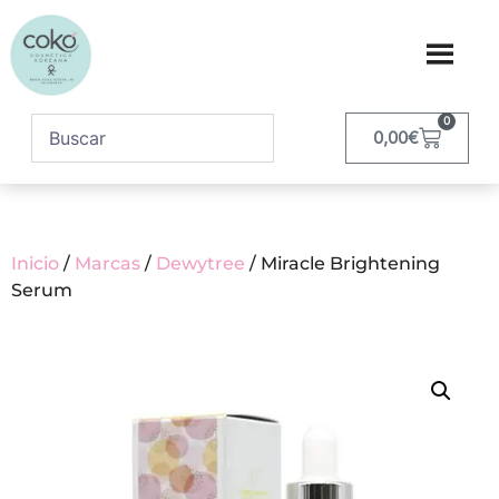
0
0,00
€
Inicio
/
Marcas
/
Dewytree
/ Miracle Brightening
Serum