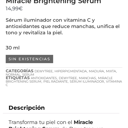
Miracle Brightening Serum
14,99
€
Sérum iluminador con vitamina C y
antioxidantes que reduce manchas, unifica el
tono y revitaliza la piel.
30 ml
SIN EXISTENCIAS
CATEGORÍAS
,
,
,
,
DEWYTREE
HIPERPIGMENTADA
MADURA
MIXTA
,
NORMAL
SERUM
ETIQUETAS
,
,
,
ANTIOXIDANTES
DEWYTREE
MANCHAS
MIRACLE
,
,
,
BRIGHTENING SERUM
PIEL RADIANTE
SÉRUM ILUMINADOR
VITAMINA
C
Descripción
Transforma tu piel con el
Miracle